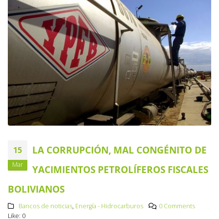
LA CORRUPCIÓN, MAL CONGÉNITO DE
15
Mar
YACIMIENTOS PETROLÍFEROS FISCALES
BOLIVIANOS
Bancos de noticias
,
Energía - Hidrocarburos
0 Comments
Like:
0