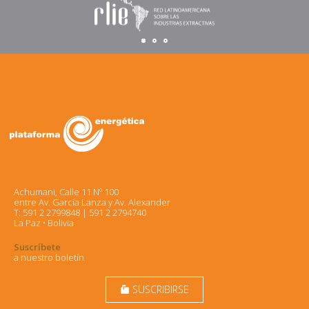
Achumani, Calle 11 Nº 100
entre Av. García Lanza y Av. Alexander
T: 591 2 2799848 | 591 2 2794740
La Paz • Bolivia
Suscríbete
a nuestro boletín
SUSCRIBIRSE
markunread_mailbox