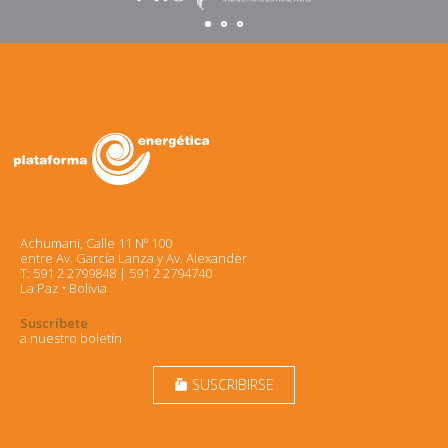
Achumani, Calle 11 Nº 100
entre Av. García Lanza y Av. Alexander
T: 591 2 2799848 | 591 2 2794740
La Paz • Bolivia
Suscríbete
a nuestro boletín
SUSCRIBIRSE
markunread_mailbox