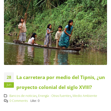
La carretera por medio del Tipnis, ¿un
28
Jun
proyecto colonial del siglo XVIII?
Bancos de noticias
,
Energía - Otras fuentes
,
Medio Ambiente
0 Comments
Like:
0