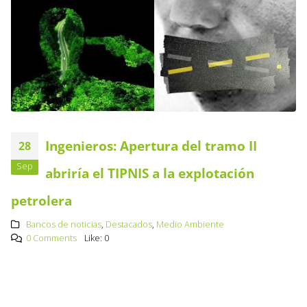
Ingenieros: Apertura del tramo II
28
Sep
abriría el TIPNIS a la explotación
petrolera
Bancos de noticias
,
Destacados
,
Medio Ambiente
0 Comments
Like:
0