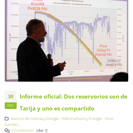
Informe oficial: Dos reservorios son de
30
Mar
Tarija y uno es compartido
Bancos de noticias
,
Energía - Hidrocarburos
,
Energía - Otras
fuentes
0 Comments
Like:
0