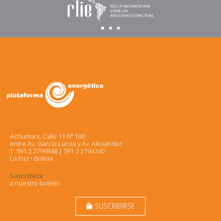
Achumani, Calle 11 Nº 100
entre Av. García Lanza y Av. Alexander
T: 591 2 2799848 | 591 2 2794740
La Paz • Bolivia
Suscríbete
a nuestro boletín
SUSCRIBIRSE
markunread_mailbox