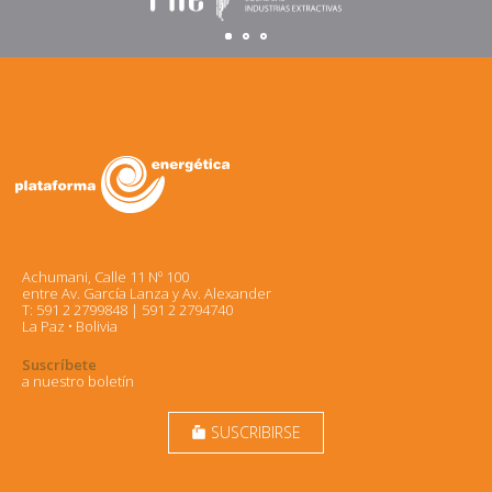
Achumani, Calle 11 Nº 100
entre Av. García Lanza y Av. Alexander
T: 591 2 2799848 | 591 2 2794740
La Paz • Bolivia
Suscríbete
a nuestro boletín
SUSCRIBIRSE
markunread_mailbox