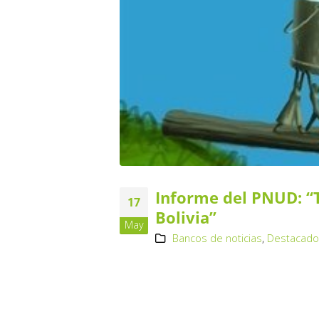
Informe del PNUD: “T
17
Bolivia”
May
Bancos de noticias
,
Destacad