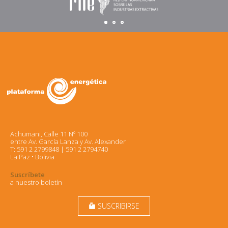
Achumani, Calle 11 Nº 100
entre Av. García Lanza y Av. Alexander
T: 591 2 2799848 | 591 2 2794740
La Paz • Bolivia
Suscríbete
a nuestro boletín
SUSCRIBIRSE
markunread_mailbox