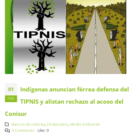
Indígenas anuncian férrea defensa del
01
Feb
TIPNIS y alistan rechazo al acoso del
Conisur
Bancos de noticias
,
Destacados
,
Medio Ambiente
0 Comments
Like:
0