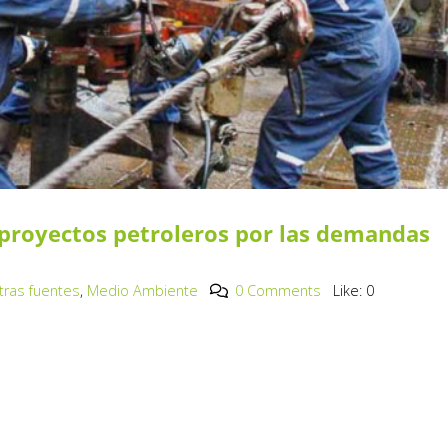
 proyectos petroleros por las demandas
Otras fuentes
,
Medio Ambiente
0 Comments
Like:
0