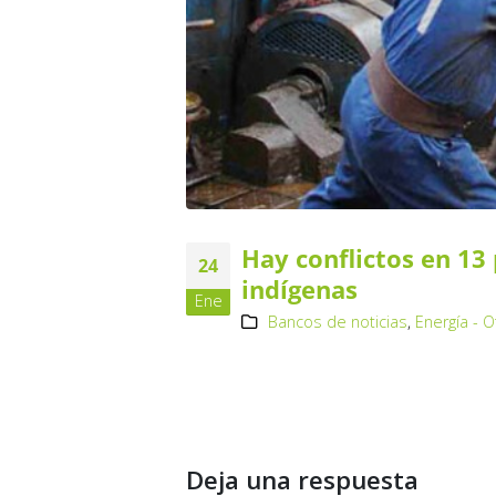
Hay conflictos en 13
24
indígenas
Ene
Bancos de noticias
,
Energía - 
Deja una respuesta