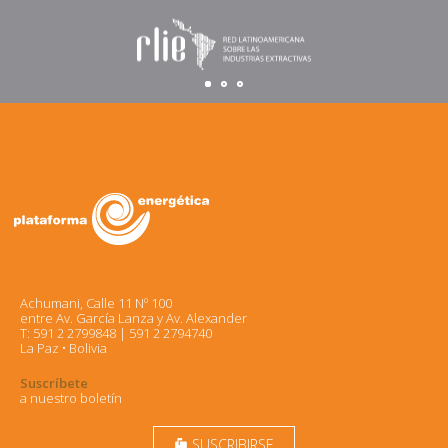
Achumani, Calle 11 Nº 100
entre Av. García Lanza y Av. Alexander
T: 591 2 2799848 | 591 2 2794740
La Paz • Bolivia
Suscríbete
a nuestro boletín
SUSCRIBIRSE
markunread_mailbox