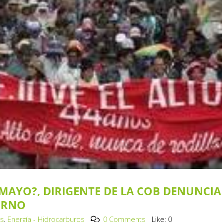
MAYO?, DIRIGENTE DE LA COB DENUNCIA
ERNO
os
,
Energía - Hidrocarburos
0 Comments
Like:
0