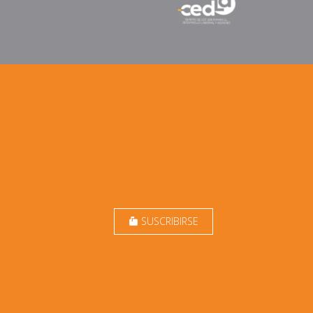
SUSCRIBIRSE
markunread_mailbox