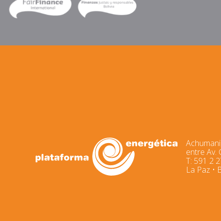
Achumani,
entre Av.
T: 591 2 
La Paz • B