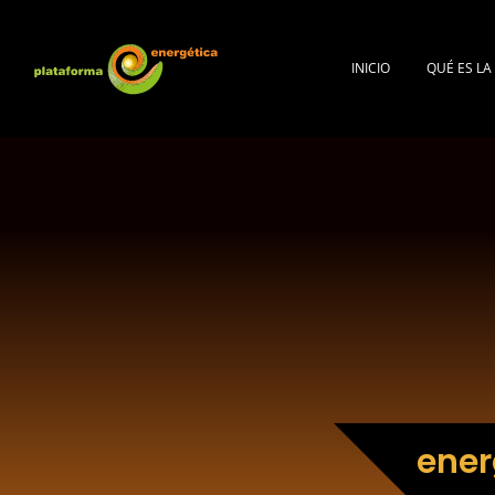
INICIO
QUÉ ES L
ener