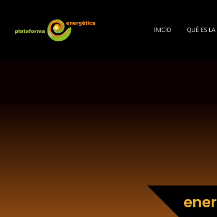
INICIO
QUÉ ES L
ener