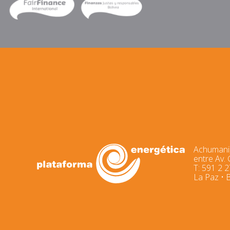
Achumani,
entre Av.
T: 591 2 
La Paz • B