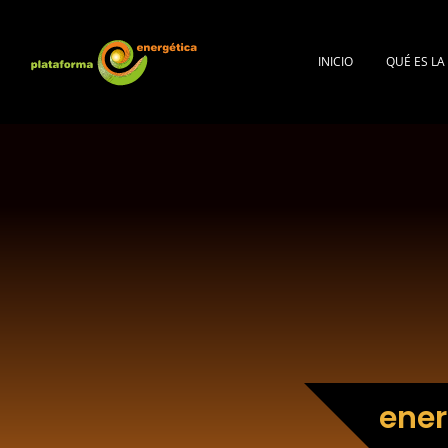
INICIO
QUÉ ES L
ener