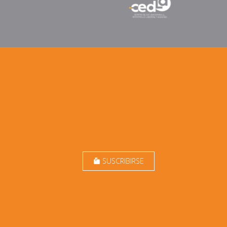
SUSCRIBIRSE
markunread_mailbox