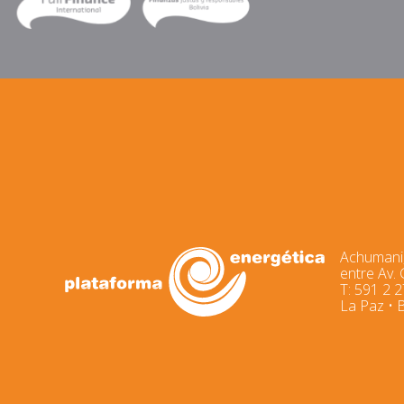
Achumani,
entre Av.
T: 591 2 
La Paz • B