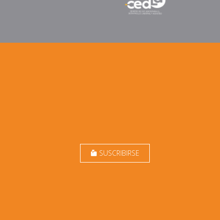
SUSCRIBIRSE
markunread_mailbox