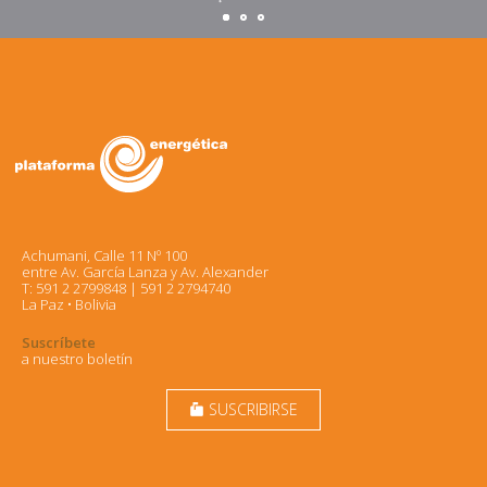
Achumani, Calle 11 Nº 100
entre Av. García Lanza y Av. Alexander
T: 591 2 2799848 | 591 2 2794740
La Paz • Bolivia
Suscríbete
a nuestro boletín
SUSCRIBIRSE
markunread_mailbox