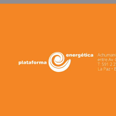
Achumani,
entre Av.
T: 591 2 
La Paz • B