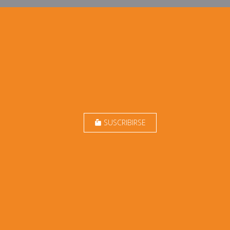
SUSCRIBIRSE
markunread_mailbox