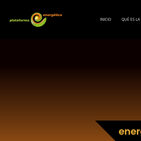
INICIO
QUÉ ES L
ener