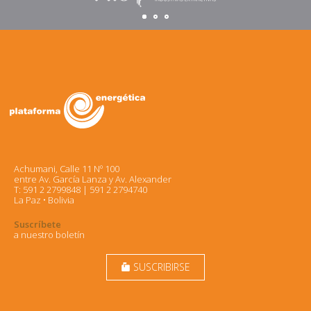
Achumani, Calle 11 Nº 100
entre Av. García Lanza y Av. Alexander
T: 591 2 2799848 | 591 2 2794740
La Paz • Bolivia
Suscríbete
a nuestro boletín
SUSCRIBIRSE
markunread_mailbox