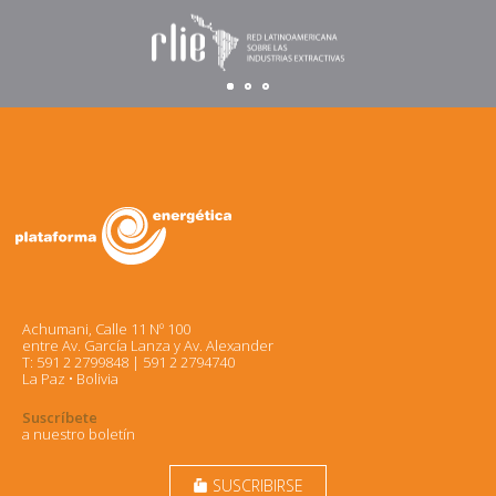
Achumani, Calle 11 Nº 100
entre Av. García Lanza y Av. Alexander
T: 591 2 2799848 | 591 2 2794740
La Paz • Bolivia
Suscríbete
a nuestro boletín
SUSCRIBIRSE
markunread_mailbox