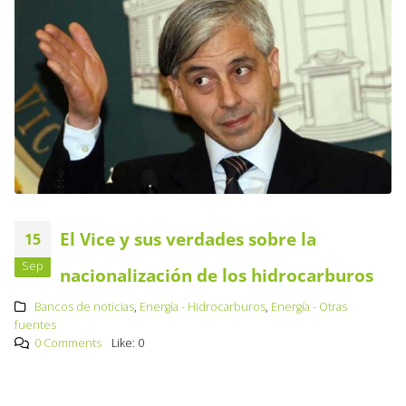
El Vice y sus verdades sobre la
15
Sep
nacionalización de los hidrocarburos
Bancos de noticias
,
Energía - Hidrocarburos
,
Energía - Otras
fuentes
0 Comments
Like:
0