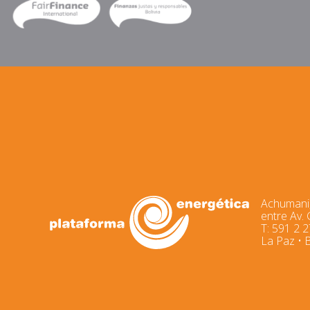
Achumani,
entre Av.
T: 591 2 
La Paz • B