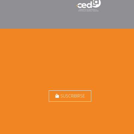
SUSCRIBIRSE
markunread_mailbox