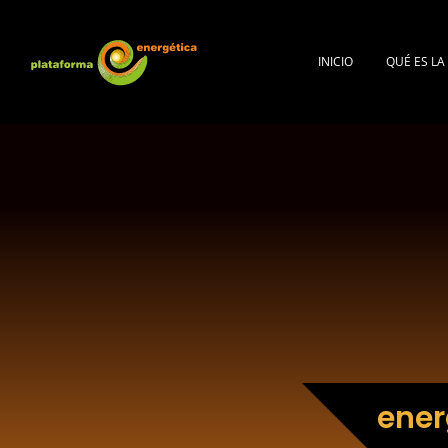
INICIO
QUÉ ES L
ener