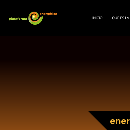
INICIO
QUÉ ES L
ener