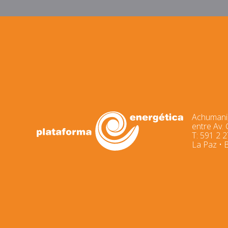
Achumani,
entre Av.
T: 591 2 
La Paz • B