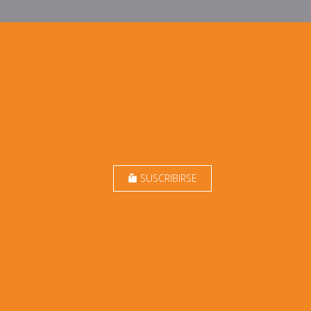
SUSCRIBIRSE
markunread_mailbox