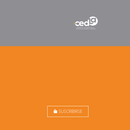
SUSCRIBIRSE
markunread_mailbox