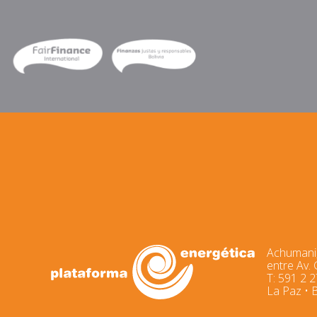
Achumani,
entre Av.
T: 591 2 
La Paz • B