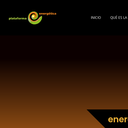
INICIO
QUÉ ES L
ener