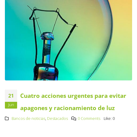
Cuatro acciones urgentes para evitar
21
Jun
apagones y racionamiento de luz
Bancos de noticias
,
Destacados
0 Comments
Like:
0