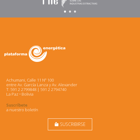
Achumani, Calle 11 Nº 100
entre Av. García Lanza y Av. Alexander
T: 591 2 2799848 | 591 2 2794740
La Paz • Bolivia
Suscríbete
a nuestro boletín
SUSCRIBIRSE
markunread_mailbox