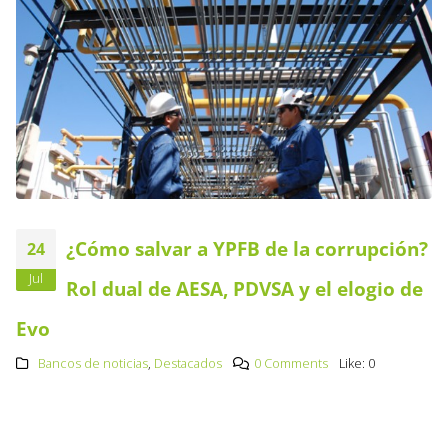
¿Cómo salvar a YPFB de la corrupción?
24
Jul
Rol dual de AESA, PDVSA y el elogio de
Evo
Bancos de noticias
,
Destacados
0 Comments
Like:
0