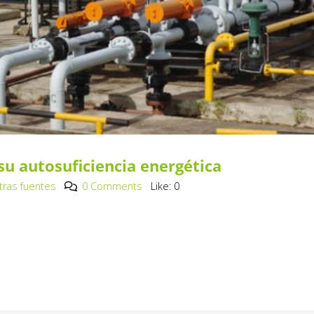
u autosuficiencia energética
Otras fuentes
0 Comments
Like:
0