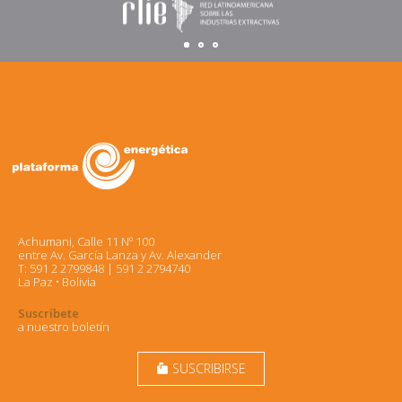
Achumani, Calle 11 Nº 100
entre Av. García Lanza y Av. Alexander
T: 591 2 2799848 | 591 2 2794740
La Paz • Bolivia
Suscríbete
a nuestro boletín
SUSCRIBIRSE
markunread_mailbox