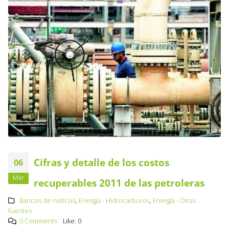
Cifras y detalle de los costos
06
Mar
recuperables 2011 de las petroleras
Bancos de noticias
,
Energía - Hidrocarburos
,
Energía - Otras
fuentes
0 Comments
Like:
0