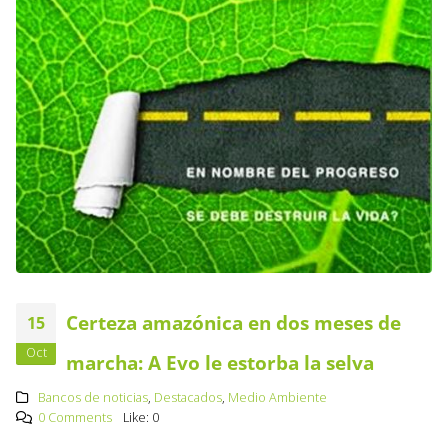
Certeza amazónica en dos meses de
15
Oct
marcha: A Evo le estorba la selva
Bancos de noticias
,
Destacados
,
Medio Ambiente
0 Comments
Like:
0