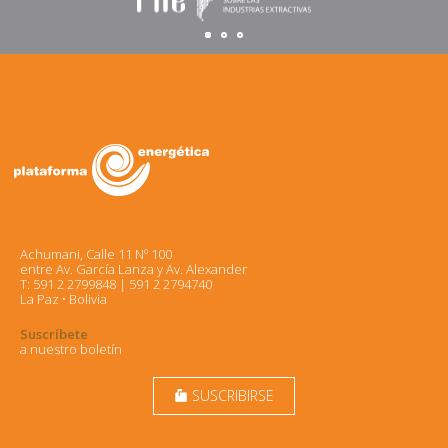
Achumani, Calle 11 Nº 100
entre Av. García Lanza y Av. Alexander
T: 591 2 2799848 | 591 2 2794740
La Paz • Bolivia
Suscríbete
a nuestro boletín
SUSCRIBIRSE
markunread_mailbox