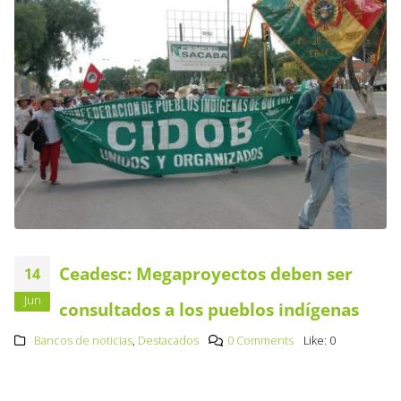
Ceadesc: Megaproyectos deben ser
14
Jun
consultados a los pueblos indígenas
Bancos de noticias
,
Destacados
0 Comments
Like:
0