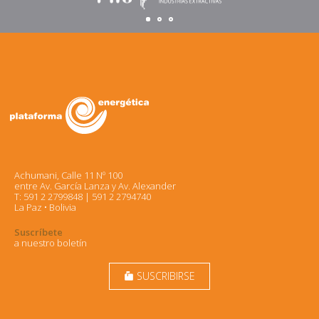
Achumani, Calle 11 Nº 100
entre Av. García Lanza y Av. Alexander
T: 591 2 2799848 | 591 2 2794740
La Paz • Bolivia
Suscríbete
a nuestro boletín
SUSCRIBIRSE
markunread_mailbox