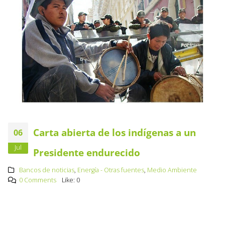
Carta abierta de los indígenas a un
06
Jul
Presidente endurecido
Bancos de noticias
,
Energía - Otras fuentes
,
Medio Ambiente
0 Comments
Like:
0