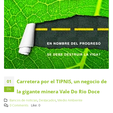
Carretera por el TIPNIS, un negocio de
01
Dic
la gigante minera Vale Do Rio Doce
Bancos de noticias
,
Destacados
,
Medio Ambiente
0 Comments
Like:
0