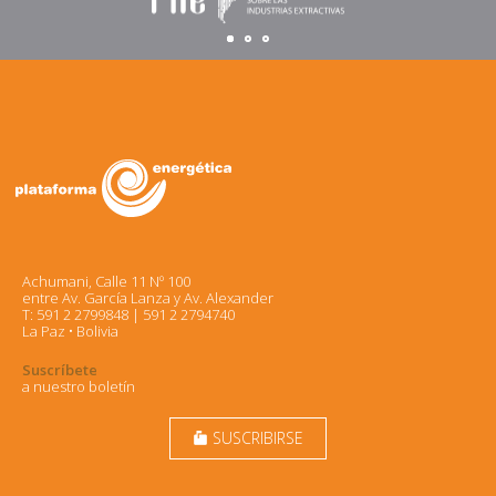
Achumani, Calle 11 Nº 100
entre Av. García Lanza y Av. Alexander
T: 591 2 2799848 | 591 2 2794740
La Paz • Bolivia
Suscríbete
a nuestro boletín
SUSCRIBIRSE
markunread_mailbox