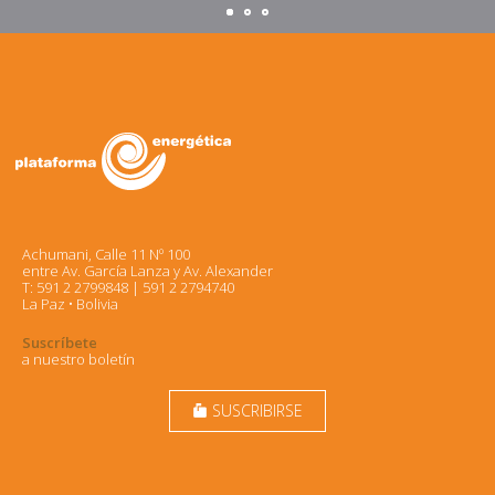
Achumani, Calle 11 Nº 100
entre Av. García Lanza y Av. Alexander
T: 591 2 2799848 | 591 2 2794740
La Paz • Bolivia
Suscríbete
a nuestro boletín
SUSCRIBIRSE
markunread_mailbox