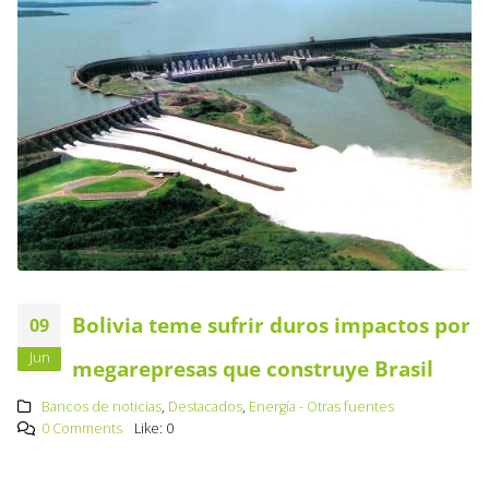
Bolivia teme sufrir duros impactos por
09
Jun
megarepresas que construye Brasil
Bancos de noticias
,
Destacados
,
Energía - Otras fuentes
0 Comments
Like:
0