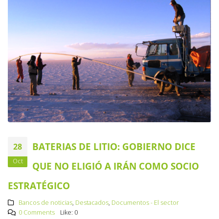
BATERIAS DE LITIO: GOBIERNO DICE
28
Oct
QUE NO ELIGIÓ A IRÁN COMO SOCIO
ESTRATÉGICO
Bancos de noticias
,
Destacados
,
Documentos - El sector
0 Comments
Like:
0