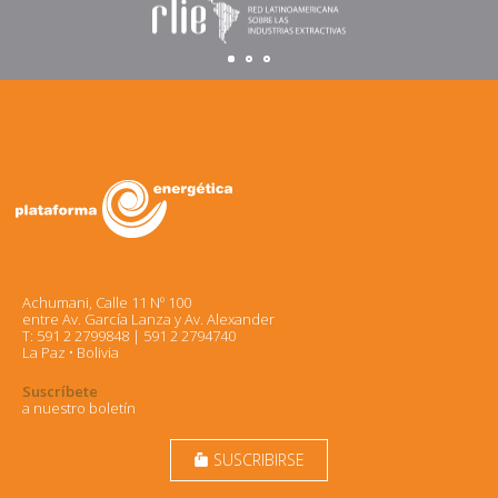
Achumani, Calle 11 Nº 100
entre Av. García Lanza y Av. Alexander
T: 591 2 2799848 | 591 2 2794740
La Paz • Bolivia
Suscríbete
a nuestro boletín
SUSCRIBIRSE
markunread_mailbox