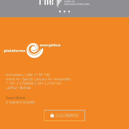
Achumani, Calle 11 Nº 100
entre Av. García Lanza y Av. Alexander
T: 591 2 2799848 | 591 2 2794740
La Paz • Bolivia
Suscríbete
a nuestro boletín
SUSCRIBIRSE
markunread_mailbox