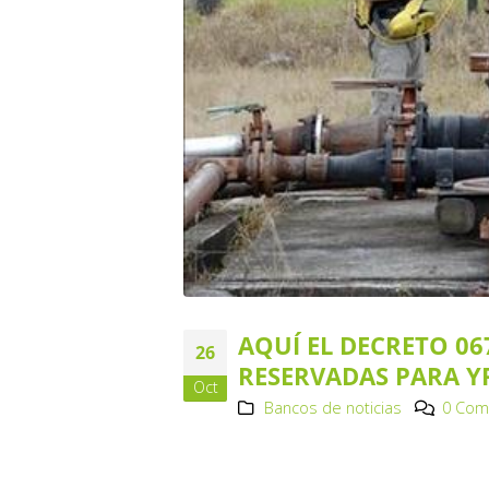
AQUÍ EL DECRETO 06
26
RESERVADAS PARA Y
Oct
Bancos de noticias
0 Com