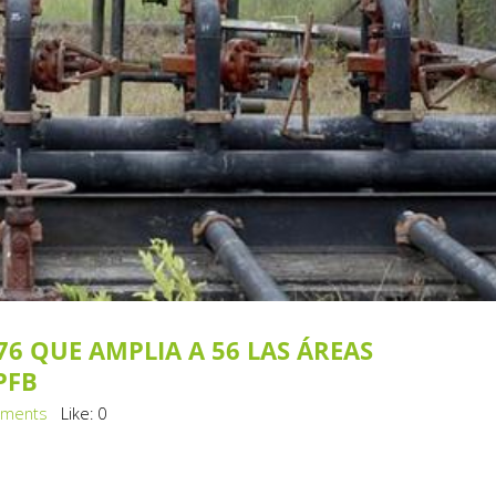
76 QUE AMPLIA A 56 LAS ÁREAS
PFB
ments
Like:
0