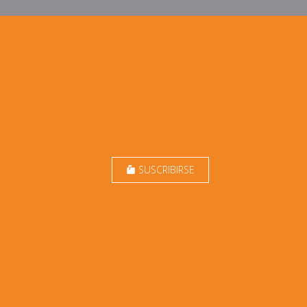
SUSCRIBIRSE
markunread_mailbox