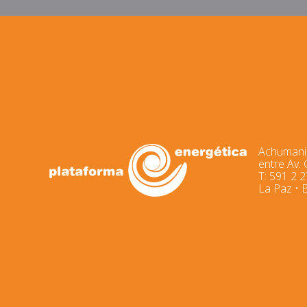
Achumani,
entre Av.
T: 591 2 
La Paz • B