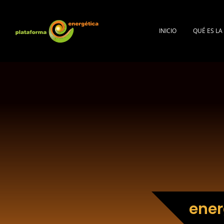
INICIO
QUÉ ES L
ener