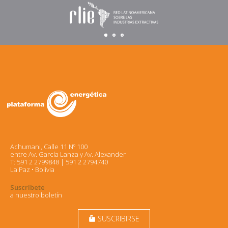
Achumani, Calle 11 Nº 100
entre Av. García Lanza y Av. Alexander
T: 591 2 2799848 | 591 2 2794740
La Paz • Bolivia
Suscríbete
a nuestro boletín
SUSCRIBIRSE
markunread_mailbox