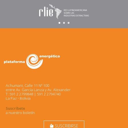
Achumani, Calle 11 Nº 100
entre Av. García Lanza y Av. Alexander
T: 591 2 2799848 | 591 2 2794740
La Paz • Bolivia
Suscríbete
a nuestro boletín
SUSCRIBIRSE
markunread_mailbox