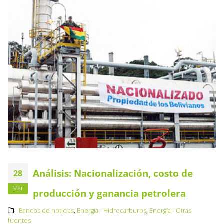
Análisis: Nacionalización, costo de
28
Mar
producción y ganancia petrolera
Bancos de noticias
,
Energía - Hidrocarburos
,
Energía - Otras
fuentes