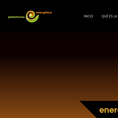
INICIO
QUÉ ES L
ener