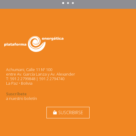
Achumani, Calle 11 Nº 100
entre Av. García Lanza y Av. Alexander
T: 591 2 2799848 | 591 2 2794740
La Paz • Bolivia
Suscríbete
a nuestro boletín
SUSCRIBIRSE
markunread_mailbox