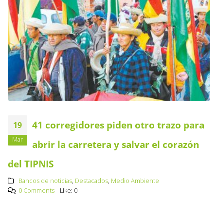
41 corregidores piden otro trazo para
19
Mar
abrir la carretera y salvar el corazón
del TIPNIS
Bancos de noticias
,
Destacados
,
Medio Ambiente
0 Comments
Like:
0