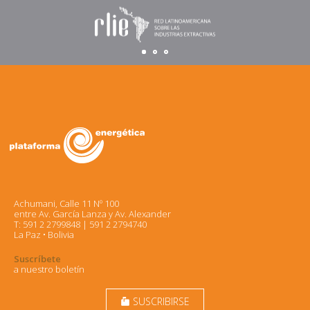
Achumani, Calle 11 Nº 100
entre Av. García Lanza y Av. Alexander
T: 591 2 2799848 | 591 2 2794740
La Paz • Bolivia
Suscríbete
a nuestro boletín
SUSCRIBIRSE
markunread_mailbox