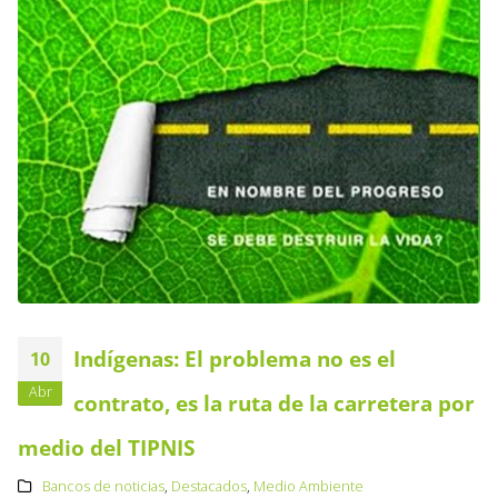
Indígenas: El problema no es el
10
Abr
contrato, es la ruta de la carretera por
medio del TIPNIS
Bancos de noticias
,
Destacados
,
Medio Ambiente