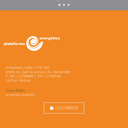
Achumani, Calle 11 Nº 100
entre Av. García Lanza y Av. Alexander
T: 591 2 2799848 | 591 2 2794740
La Paz • Bolivia
Suscríbete
a nuestro boletín
SUSCRIBIRSE
markunread_mailbox