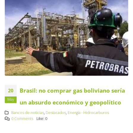
Brasil: no comprar gas boliviano sería
20
May
un absurdo económico y geopolítico
Bancos de noticias
,
Destacados
,
Energía - Hidrocarburos
0 Comments
Like:
0