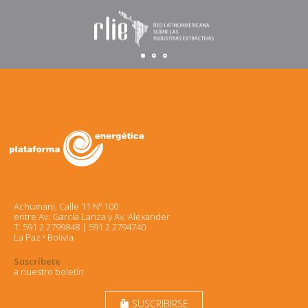
Achumani, Calle 11 Nº 100
entre Av. García Lanza y Av. Alexander
T: 591 2 2799848 | 591 2 2794740
La Paz • Bolivia
Suscríbete
a nuestro boletín
SUSCRIBIRSE
markunread_mailbox