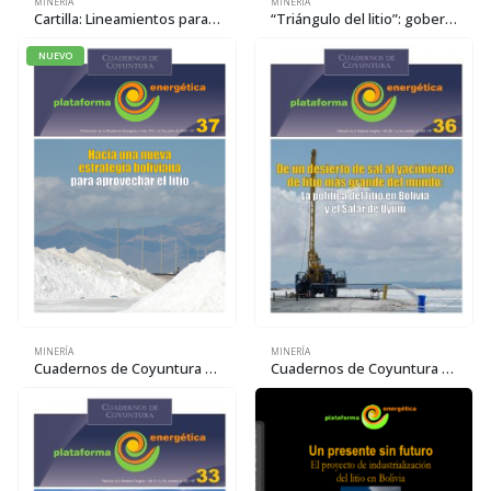
MINERÍA
MINERÍA
Cartilla: Lineamientos para una política pública del oro en Bolivia
“Triángulo del litio”: gobernanza, estrategias y modelos de negocios
NUEVO
MINERÍA
MINERÍA
Cuadernos de Coyuntura 37: Hacia una nueva estrategia boliviana para aprovechar el litio
Cuadernos de Coyuntura 36: De un desierto de sal al yacimiento de litio más grande del mundo