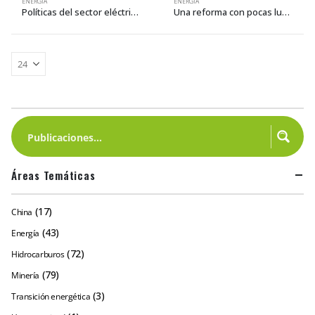
ENERGÍA
ENERGÍA
Políticas del sector eléctrico para la transición energética
Una reforma con pocas luces: Privatización del sector eléctrico boliviano
Áreas Temáticas
(17)
China
(43)
Energía
(72)
Hidrocarburos
(79)
Minería
(3)
Transición energética