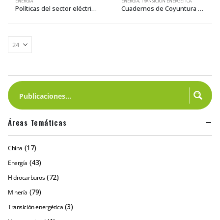
ENERGÍA
ENERGÍA
,
TRANSICIÓN ENERGÉTICA
Políticas del sector eléctrico para la transición energética
Cuadernos de Coyuntura 31: Evaluación de los planes energéticos nacionales desde la perspectiva de la transición energética
Áreas Temáticas
(17)
China
(43)
Energía
(72)
Hidrocarburos
(79)
Minería
(3)
Transición energética