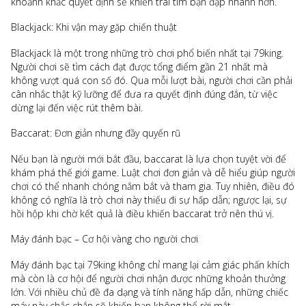
khoảnh khắc quyết định sẽ khiến trái tim bạn đập nhanh hơn.
Blackjack: Khi vận may gặp chiến thuật
Blackjack là một trong những trò chơi phổ biến nhất tại 79king.
Người chơi sẽ tìm cách đạt được tổng điểm gần 21 nhất mà
không vượt quá con số đó. Qua mỗi lượt bài, người chơi cần phải
cân nhắc thật kỹ lưỡng để đưa ra quyết định đúng đắn, từ việc
dừng lại đến việc rút thêm bài.
Baccarat: Đơn giản nhưng đầy quyến rũ
Nếu bạn là người mới bắt đầu, baccarat là lựa chọn tuyệt vời để
khám phá thế giới game. Luật chơi đơn giản và dễ hiểu giúp người
chơi có thể nhanh chóng nắm bắt và tham gia. Tuy nhiên, điều đó
không có nghĩa là trò chơi này thiếu đi sự hấp dẫn; ngược lại, sự
hồi hộp khi chờ kết quả là điều khiến baccarat trở nên thú vị.
Máy đánh bạc – Cơ hội vàng cho người chơi
Máy đánh bạc tại 79king không chỉ mang lại cảm giác phấn khích
mà còn là cơ hội để người chơi nhận được những khoản thưởng
lớn. Với nhiều chủ đề đa dạng và tính năng hấp dẫn, những chiếc
máy này chắc chắn sẽ khiến bạn không thể rời mắt.