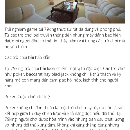
Trải nghiệm game tại 79king thực sự rất đa dạng và phong phú.
Từ các trò chơi bài truyền thống đến những máy đánh bạc hiện
đại, mọi người đều có thể tìm thấy niềm vui trong các trò chơi mà
họ yêu thích.
Các trò chơi bài hấp dẫn
Tại 79king, trò chơi bài luôn chiếm một vị trí đặc biệt. Các trò chơi
như poker, baccarat hay blackjack không chỉ là thử thách về kỹ
năng mà còn mang đến cảm giác hồi hộp, kịch tính cho người
chơi.
Poker: Cuộc chiến trí tuệ
Poker không chỉ đơn thuần là một trò chơi may rủi; nó còn là sự
kết hợp giữa tư duy chiến lược và khả năng đọc hiểu đối thủ. Tại
79king, người chơi được hòa mình vào những bàn đấu chất lượng
với những đối thủ xứng tầm. Không khí căng thẳng, cùng những