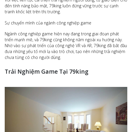
đến tính năng bảo mật, 79king luôn đứng vững trước sự cạnh
tranh khốc liệt trên thị trường.
Sự chuyển mình của ngành công nghiệp game
Ngành công nghiệp game hiện nay đang trong giai đoạn phát
triển mạnh mẽ, và 79king cũng không nằm ngoài xu hướng này.
Nhờ vào sự phát triển của công nghệ VR và AR, 79king đã bắt đầu
đưa những yếu tố mới lạ vào trò chơi, tạo nên những trải nghiệm
chưa từng có cho người dùng.
Trải Nghiệm Game Tại 79king