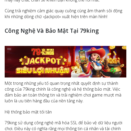
Cùng trải nghiệm cảm giác quay cuồng cùng âm thanh sôi động
khi những dòng chữ «Jackpot» xuất hiện trên màn hình!
Công Nghệ Và Bảo Mật Tại 79king
Một trong những yếu tố quan trọng nhất quyết định sự thành
công của 79king chính là công nghệ và hệ thống bảo mật. Việc
đảm bảo an toàn thông tin và trải nghiệm chơi game mượt mà
luôn là ưu tiên hàng đầu của nền tảng này.
Hệ thống bảo mật tối tân
79king sử dụng công nghệ mã hóa SSL để bảo vệ dữ liệu người
chơi. Điều này có nghĩa rằng mọi thông tin cá nhân và tài chính