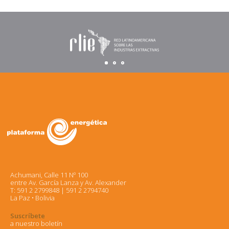
Achumani, Calle 11 Nº 100
entre Av. García Lanza y Av. Alexander
T: 591 2 2799848 | 591 2 2794740
La Paz • Bolivia
Suscríbete
a nuestro boletín