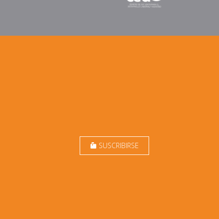
SUSCRIBIRSE
markunread_mailbox