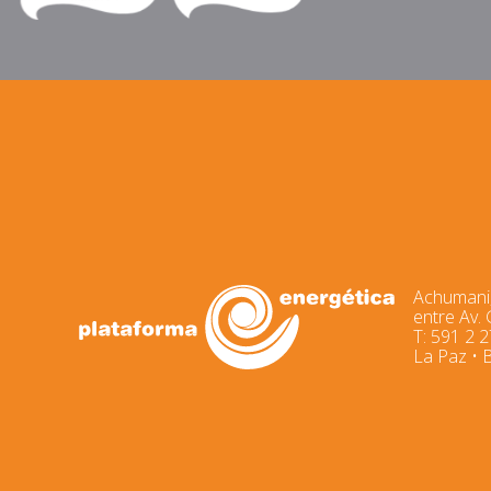
Achumani,
entre Av.
T: 591 2 
La Paz • B