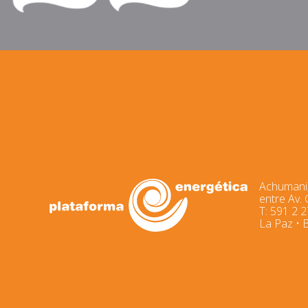
Achumani,
entre Av.
T: 591 2 
La Paz • B