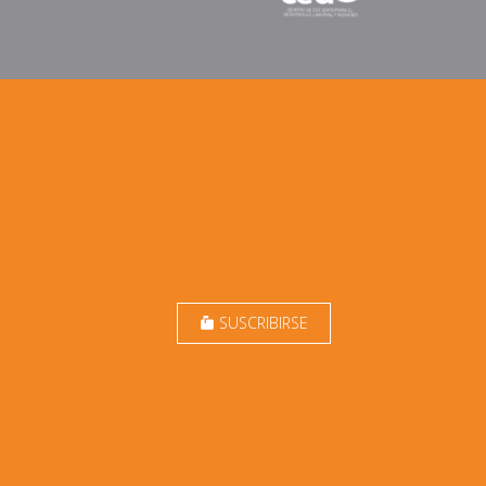
SUSCRIBIRSE
markunread_mailbox